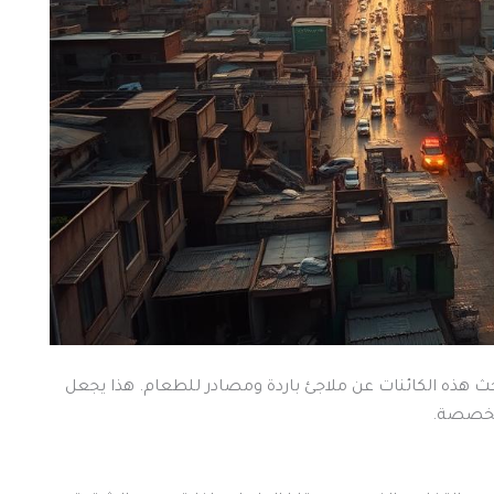
هذه الكائنات عن ملاجئ باردة ومصادر للطعام. هذا يجعل
متخصصة.