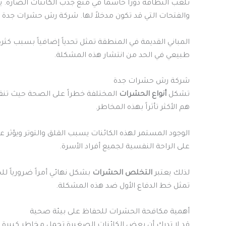
تلعب النظافة دوراً حاسماً في منع جذب الكائنات الضارة.
والفتحات التي قد تكون مدخلاً لها. شركة رش حشرات جدة
المباني القديمة في المنطقة تمثل تحدياً إضافياً بسبب 
طبيعي في الحد من انتشار هذه المشكلة.
شركة رش حشرات جدة
تشكل
أنواع الحشرات
المختلفة خطراً على الصحة حيث تنق
هم الأكثر تأثراً بهذه المخاطر.
الوجود المستمر لهذه الكائنات يسبب القلق والتوتر ويؤثر ع
على الراحة النفسية لجميع أفراد الأسرة.
لذلك يعتبر
التخلص الحشرات
بشكل نهائي أمراً ضرورياً ل
تمثل خط الدفاع الأول ضد هذه المشكلة.
أهمية مكافحة الحشرات للحفاظ على بيئة صحية
قد لا تدرك أن بعض الكائنات الصغيرة تحمل مخاطر كبيرة ع