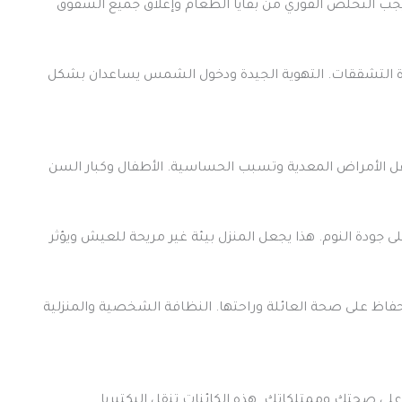
 يجب التخلص الفوري من بقايا الطعام وإغلاق جميع الشقوق
كثرة التشققات. التهوية الجيدة ودخول الشمس يساعدان بشكل
ل الأمراض المعدية وتسبب الحساسية. الأطفال وكبار السن
لى جودة النوم. هذا يجعل المنزل بيئة غير مريحة للعيش ويؤثر
لحفاظ على صحة العائلة وراحتها. النظافة الشخصية والمنزلية
لى صحتك وممتلكاتك. هذه الكائنات تنقل البكتيريا