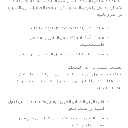
العالية وآمانها على البيئة والإنسان. هذه المبيدات يتم اختيارها بعناية
لضمان أنها تفي بالغرض المطلوب في مكافحة الحشرات دون التسبب
في أضرار جانبية.
مبيدات حشرية متخصصة لكل نوع من الحشرات
مبيدات آمنة للاستخدام في المنازل والمطاعم
والمستشفيات
مبيدات طويلة المفعول لتقليل الحاجة إلى تكرار الرش
التقنيات الحديثة في رش المبيدات
تعتمد شركة الأول على أحدث التقنيات في رش المبيدات لضمان
وصولها إلى جميع الأماكن التي قد تختبئ فيها الحشرات. بعض هذه
التقنيات تشمل:
تقنية الرش الضبابي الحراري (Thermal Fogging) التي تحول
المبيد إلى ضباب دقيق
تقنية الرش بالضغط المنخفض (ULV) التي تنتج قطرات
دقيقة جداً من المبيد