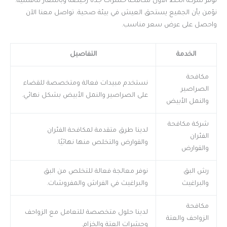
توفر شركة الخط الأول مكافحة حشرات جدة رخيصة وبأسعار تنافسية.
نؤمن بأن الجميع يستحق العيش في بيئة صحية. تواصل معنا الآن
واحصل على عرض سعر مناسب.
الخدمة
التفاصيل
مكافحة
نستخدم مبيدات فعالة ومتخصصة للقضاء
الصراصير
على الصراصير والنمل الأبيض بشكل نهائي.
والنمل الأبيض
شركة مكافحة
لدينا طرق متقدمة لمكافحة الفئران
الفئران
والقوارض والتخلص منها نهائيًا.
والقوارض
رش البق
نوفر معالجة فعالة للتخلص من البق
والبراغيث
والبراغيث في الفراش والمفروشات.
مكافحة
لدينا حلول متخصصة للتعامل مع الزواحف
الزواحف والعتة
وحشرات العتة والخزام.